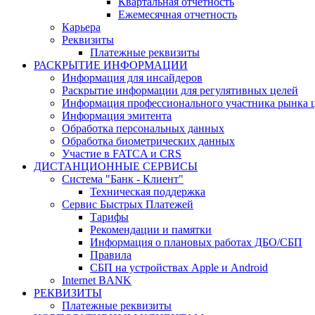
Квартальная отчетность
Ежемесячная отчетность
Карьера
Реквизиты
Платежные реквизиты
РАСКРЫТИЕ ИНФОРМАЦИИ
Информация для инсайдеров
Раскрытие информации для регулятивных целей
Информация профессионального участника рынка 
Информация эмитента
Обработка персональных данных
Обработка биометрических данных
Участие в FATCA и CRS
ДИСТАНЦИОННЫЕ СЕРВИСЫ
Система "Банк - Клиент"
Техническая поддержка
Сервис Быстрых Платежей
Тарифы
Рекомендации и памятки
Информация о плановых работах ДБО/СБП
Правила
СБП на устройствах Apple и Android
Internet BANK
РЕКВИЗИТЫ
Платежные реквизиты