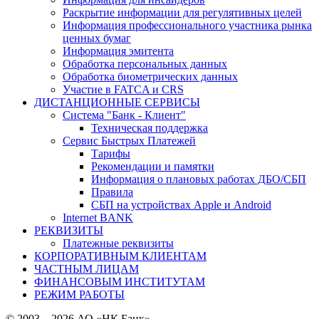
Раскрытие информации для регулятивных целей
Информация профессионального участника рынка
ценных бумаг
Информация эмитента
Обработка персональных данных
Обработка биометрических данных
Участие в FATCA и CRS
ДИСТАНЦИОННЫЕ СЕРВИСЫ
Система "Банк - Клиент"
Техническая поддержка
Сервис Быстрых Платежей
Тарифы
Рекомендации и памятки
Информация о плановых работах ДБО/СБП
Правила
СБП на устройствах Apple и Android
Internet BANK
РЕКВИЗИТЫ
Платежные реквизиты
КОРПОРАТИВНЫМ КЛИЕНТАМ
ЧАСТНЫМ ЛИЦАМ
ФИНАНСОВЫМ ИНСТИТУТАМ
РЕЖИМ РАБОТЫ
© 2003—2026 АО «НК Банк»