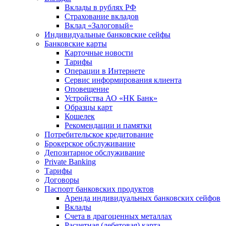
Вклады в рублях РФ
Страхование вкладов
Вклад «Залоговый»
Индивидуальные банковские сейфы
Банковские карты
Карточные новости
Тарифы
Операции в Интернете
Сервис информирования клиента
Оповещение
Устройства АО «НК Банк»
Образцы карт
Кошелек
Рекомендации и памятки
Потребительское кредитование
Брокерское обслуживание
Депозитарное обслуживание
Private Banking
Тарифы
Договоры
Паспорт банковских продуктов
Аренда индивидуальных банковских сейфов
Вклады
Счета в драгоценных металлах
Расчетная (дебетовая) карта