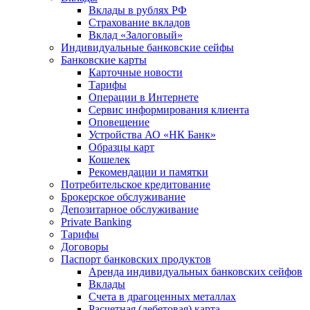
Вклады в рублях РФ
Страхование вкладов
Вклад «Залоговый»
Индивидуальные банковские сейфы
Банковские карты
Карточные новости
Тарифы
Операции в Интернете
Сервис информирования клиента
Оповещение
Устройства АО «НК Банк»
Образцы карт
Кошелек
Рекомендации и памятки
Потребительское кредитование
Брокерское обслуживание
Депозитарное обслуживание
Private Banking
Тарифы
Договоры
Паспорт банковских продуктов
Аренда индивидуальных банковских сейфов
Вклады
Счета в драгоценных металлах
Расчетная (дебетовая) карта