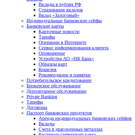
Вклады в рублях РФ
Страхование вкладов
Вклад «Залоговый»
Индивидуальные банковские сейфы
Банковские карты
Карточные новости
Тарифы
Операции в Интернете
Сервис информирования клиента
Оповещение
Устройства АО «НК Банк»
Образцы карт
Кошелек
Рекомендации и памятки
Потребительское кредитование
Брокерское обслуживание
Депозитарное обслуживание
Private Banking
Тарифы
Договоры
Паспорт банковских продуктов
Аренда индивидуальных банковских сейфов
Вклады
Счета в драгоценных металлах
Расчетная (дебетовая) карта