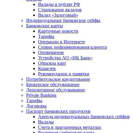
Вклады в рублях РФ
Страхование вкладов
Вклад «Залоговый»
Индивидуальные банковские сейфы
Банковские карты
Карточные новости
Тарифы
Операции в Интернете
Сервис информирования клиента
Оповещение
Устройства АО «НК Банк»
Образцы карт
Кошелек
Рекомендации и памятки
Потребительское кредитование
Брокерское обслуживание
Депозитарное обслуживание
Private Banking
Тарифы
Договоры
Паспорт банковских продуктов
Аренда индивидуальных банковских сейфов
Вклады
Счета в драгоценных металлах
Расчетная (дебетовая) карта